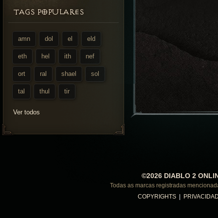
TAGS POPULARES
amn
dol
el
eld
eth
hel
ith
nef
ort
ral
shael
sol
tal
thul
tir
Ver todos
©2026 DIABLO 2 ONLI
Todas as marcas registradas menciona
COPYRIGHTS
|
PRIVACIDA