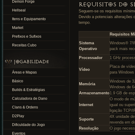
Demon Forge
REQUISITOS DO S
Hellseal
Seguem-se os requisitos mínimos
Devido a potenciais alterações 
Itens e Equipamento
tempo.
Market
Requisitos M
Prefixos e Sufixos
Sistema
Windows® 7/W
Receitas Cubo
Operativo
pack mais rec
Processador
1 GHz proces
JOGABILIDADE
Placa de víde
Vídeo
para Windows
Áreas e Mapas
Básico
Windows de 3
Memória
Windows de 6
Builds & Estratégias
Armazenamento
1.9 GB de espa
Calculadora de Dano
O modo de múlt
Internet
igual ou supe
Clans & Ordens
ligação TCP/IP
D2Play
4X unidade de
Suporte
revenda em di
Dificuldade do Jogo
Resolução
O jogo necess
Eventos