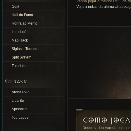
Venha jogar o melhor RPG de to
Guia
Veja a notas da ultima atualiza
Hall da Fama
Honra ao Mérito
Introdução
Map Hack
Siglas e Termos
Split System
Tutoriais
RANK
Arena PvP
Liga Bw
Speedrun
Top Ladder
COMO JOGAR
Nesse vídeo vamos ensinar t