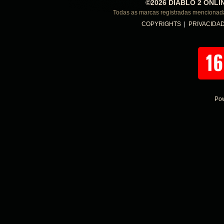
©2026 DIABLO 2 ONLI
Todas as marcas registradas menciona
COPYRIGHTS
|
PRIVACIDA
Po