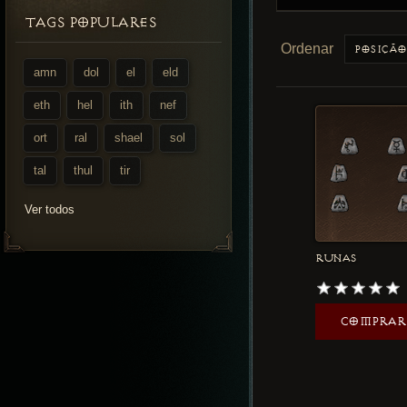
TAGS POPULARES
Ordenar
amn
dol
el
eld
eth
hel
ith
nef
ort
ral
shael
sol
tal
thul
tir
Ver todos
RUNAS
COMPRAR