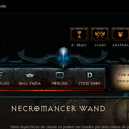
nês
Crie 
para p
QUES
HALL FAMA
FÓRUNS
ITEM SHOP
NECROMANCER WAND
Itens específicos de classe só podem ser usados por uma classe de 