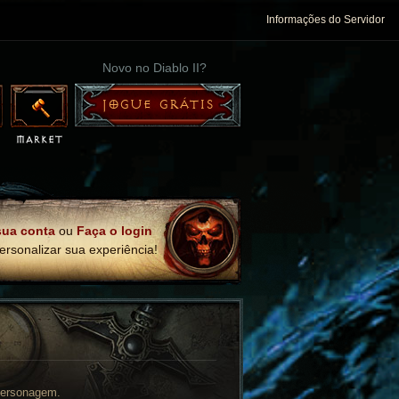
Informações do Servidor
Novo no Diablo II?
JOGUE GRÁTIS
sua conta
ou
Faça o login
ersonalizar sua experiência!
personagem.