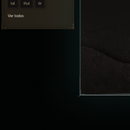
tal
thul
tir
Ver todos