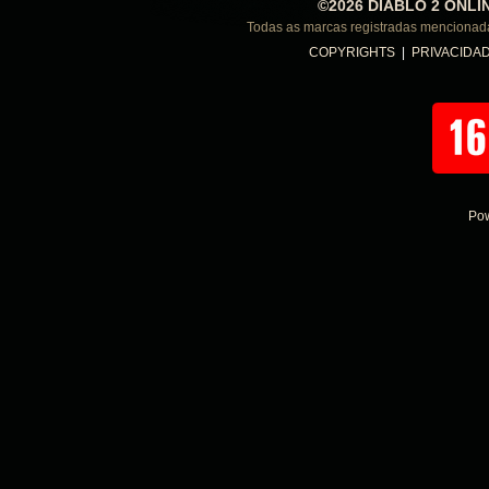
©2026 DIABLO 2 ONLI
Todas as marcas registradas menciona
COPYRIGHTS
|
PRIVACIDA
Po