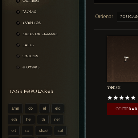
COMBOS
RUNAS
Ordenar
EVENTOS
BASES DE CLASSES
BASES
ÚNICOS
OUTROS
TOKEN
TAGS POPULARES
amn
dol
el
eld
COMPRAR
eth
hel
ith
nef
ort
ral
shael
sol