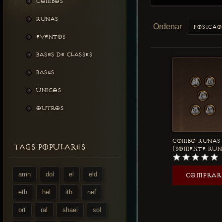
COMBOS
RUNAS
Ordenar
EVENTOS
BASES DE CLASSES
BASES
ÚNICOS
OUTROS
COMBO RUNAS
TAGS POPULARES
(SOMENTE RUN
amn
dol
el
eld
COMPRAR
eth
hel
ith
nef
ort
ral
shael
sol