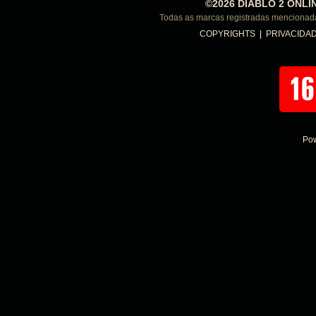
©2026 DIABLO 2 ONLI
Todas as marcas registradas menciona
COPYRIGHTS
|
PRIVACIDA
Po