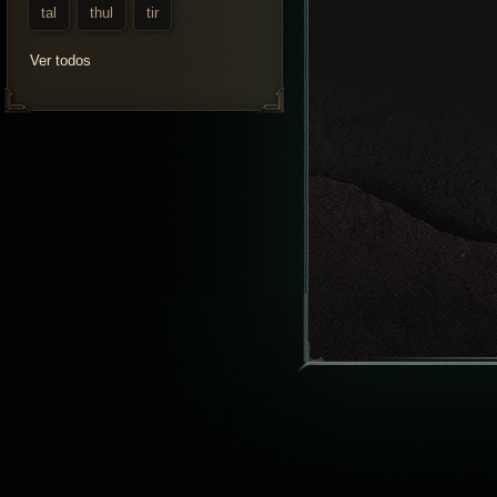
tal
thul
tir
Ver todos