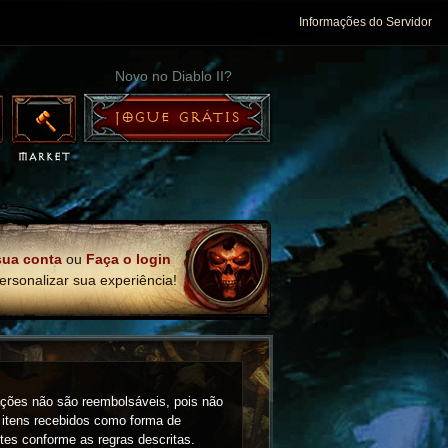
Informações do Servidor
Novo no Diablo II?
JOGUE GRÁTIS
sua conta
ou
Faça o login
ersonalizar sua experiência!
ações não são reembolsáveis, pois não
 itens recebidos como forma de
tes conforme as regras descritas.