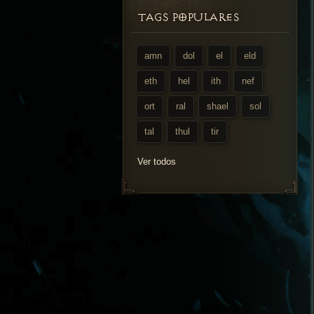
TAGS POPULARES
amn
dol
el
eld
eth
hel
ith
nef
ort
ral
shael
sol
tal
thul
tir
Ver todos