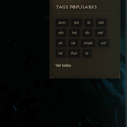
TAGS POPULARES
amn
dol
el
eld
eth
hel
ith
nef
ort
ral
shael
sol
tal
thul
tir
Ver todos