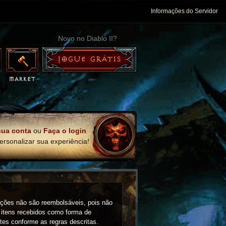
Informações do Servidor
Novo no Diablo II?
JOGUE GRÁTIS
sua conta
ou
Faça o login
ersonalizar sua experiência!
ações não são reembolsáveis, pois não
 itens recebidos como forma de
tes conforme as regras descritas.