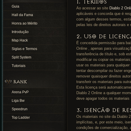
1. TERMOS
Guia
Ao acessar ao site
Diablo 2 Onl
aplicáveis ​​e concorda que é r
Hall da Fama
com algum desses termos, está p
Honra ao Mérito
pelas leis de direitos autorais 
Introdução
2. USO DE LICENÇ
Map Hack
É concedida permissão para baix
Online , apenas para visualizaç
Siglas e Termos
transferência de título e, sob e
Split System
modificar ou copiar os materiai
usar os materiais para qualquer 
Tutoriais
tentar descompilar ou fazer eng
remover quaisquer direitos auto
RANK
transferir os materiais para out
Esta licença será automaticamen
Arena PvP
Diablo 2 Online a qualquer mome
deve apagar todos os materiais
Liga Bw
3. ISENÇÃO DE RE
Speedrun
Os materiais no site da Diablo 
Top Ladder
implícitas, e, por este meio, is
condições de comercialização, a