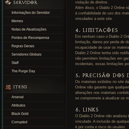
SERVIDOR
violação de direitos.
Além disso, o Diablo 2 Online nã
Informações do Servidor
à confiabilidade do uso dos mat
vinculados a este site.
Memes
4. LIMITAÇÕES
Notas de Atualizações
Em nenhum caso o Diablo 2 Onli
Pontos de Recompensa
limitação, danos por perda de d
Regras Gerais
incapacidade de usar os materi
Diablo 2 Online tenha sido noti
Servidores Globais
não permitem limitações em gara
Staff
incidentais, essas limitações p
The Purge Day
5. PRECISÃO DOS 
Os materiais exibidos no site da
ITENS
Online não garante que qualquer
alterações nos materiais contid
Arsenal
se compromete a atualizar os ma
Atributos
6. LINKS
Black Gold
O Diablo 2 Online não analisou 
vinculado. A inclusão de qualque
Corrupted
é por conta e risco do usuário.