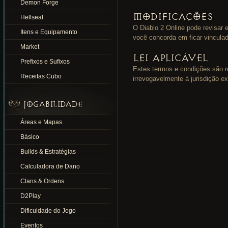
Demon Forge
MODIFICAÇÕES
Hellseal
O Diablo 2 Online pode revisar 
Itens e Equipamento
você concorda em ficar vinculad
Market
LEI APLICÁVEL
Prefixos e Sufixos
Estes termos e condições são r
Receitas Cubo
irrevogavelmente à jurisdição ex
JOGABILIDADE
Áreas e Mapas
Básico
Builds & Estratégias
Calculadora de Dano
Clans & Ordens
D2Play
Dificuldade do Jogo
Eventos