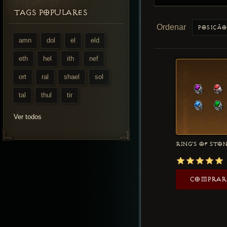
TAGS POPULARES
Ordenar
amn
dol
el
eld
eth
hel
ith
nef
ort
ral
shael
sol
tal
thul
tir
Ver todos
RING'S OF STO
COMPRAR