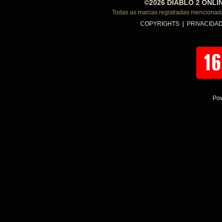
©2026 DIABLO 2 ONLI
Todas as marcas registradas menciona
COPYRIGHTS
|
PRIVACIDA
Po