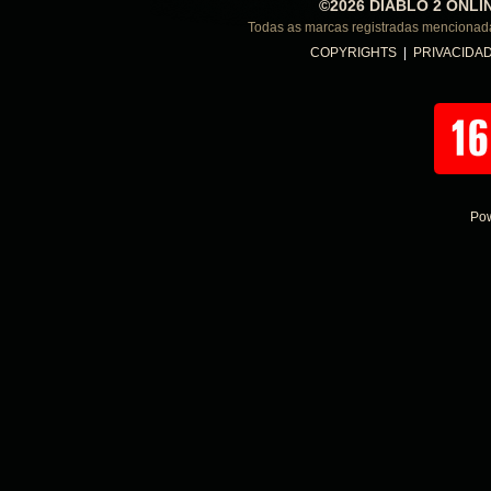
©2026 DIABLO 2 ONLI
Todas as marcas registradas menciona
COPYRIGHTS
|
PRIVACIDA
Po