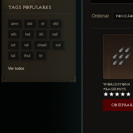
TAGS POPULARES
Ordenar
amn
dol
el
eld
eth
hel
ith
nef
ort
ral
shael
sol
tal
thul
tir
Ver todos
WORLDSTONE
FRAGMENTS
COMPRAR